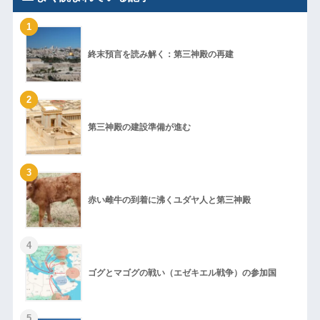
1
終末預言を読み解く：第三神殿の再建
2
第三神殿の建設準備が進む
3
赤い雌牛の到着に沸くユダヤ人と第三神殿
4
ゴグとマゴグの戦い（エゼキエル戦争）の参加国
5