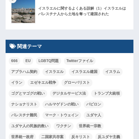
イスラエルに関するよくある誤解（1）イスラエルは
パレスチナ人から土地を奪って建国された
関連テーマ
666
EU
LGBTQ問題
Twitterファイル
アブラハム契約
イスラエル
イスラエル建国
イスラム
イラン
エゼキエル戦争
グローバリスト
ゴグとマゴグの戦い
デジタルサービス法
トランプ大統領
ナショナリスト
ハルマゲドンの戦い
バビロン
パレスチナ難民
マーク・トウェイン
ユダヤ人
ユダヤ人の民族的救い
ワクチン
世界統一宗教
世界統一政府
二国家共存案
反キリスト
反ユダヤ主義