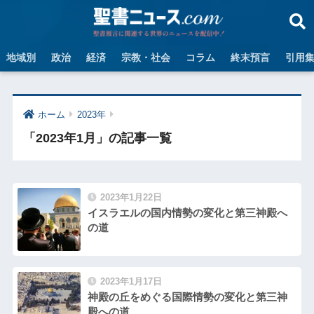
地域別
政治
経済
宗教・社会
コラム
終末預言
引用
ホーム
2023年
「2023年1月」の記事一覧
2023年1月22日
イスラエルの国内情勢の変化と第三神殿へ
の道
2023年1月17日
神殿の丘をめぐる国際情勢の変化と第三神
殿への道