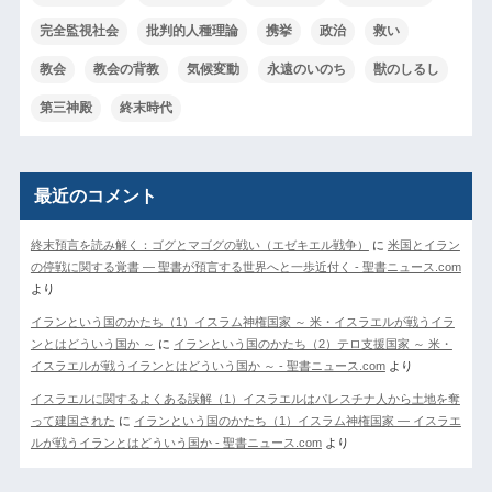
完全監視社会
批判的人種理論
携挙
政治
救い
教会
教会の背教
気候変動
永遠のいのち
獣のしるし
第三神殿
終末時代
最近のコメント
終末預言を読み解く：ゴグとマゴグの戦い（エゼキエル戦争）
に
米国とイラン
の停戦に関する覚書 ― 聖書が預言する世界へと一歩近付く - 聖書ニュース.com
より
イランという国のかたち（1）イスラム神権国家 ～ 米・イスラエルが戦うイラ
ンとはどういう国か ～
に
イランという国のかたち（2）テロ支援国家 ～ 米・
イスラエルが戦うイランとはどういう国か ～ - 聖書ニュース.com
より
イスラエルに関するよくある誤解（1）イスラエルはパレスチナ人から土地を奪
って建国された
に
イランという国のかたち（1）イスラム神権国家 ― イスラエ
ルが戦うイランとはどういう国か - 聖書ニュース.com
より