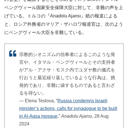
ベングヴィール国家安全保障大臣に対して、非難の声を上
げている。トルコの『Anadolu Ajansı』紙の報道による
と、ロシア外務省のマリア・ザハロワ報道官は、次のよう
にベングヴィール大臣を非難している。
宗教的シオニズムの信奉者によるこのような発
言や、イタマル・ベングヴィールとその支持者
がアル・アクサ・モスク内でユダヤ教の儀式を
行おうと最近繰り返しているような行為は、挑
発的であり、非難に値するものであると言わざ
るを得ない。
― Elena Teslova, “
Russia condemns Israeli
minister’s actions, calls for synagogue to be built
in Al-Aqsa mosque
,”
Anadolu Ajansı
, 28 Aug
2024