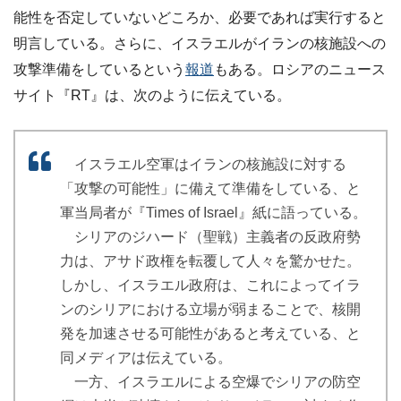
能性を否定していないどころか、必要であれば実行すると
明言している。さらに、イスラエルがイランの核施設への
攻撃準備をしているという
報道
もある。ロシアのニュース
サイト『RT』は、次のように伝えている。
イスラエル空軍はイランの核施設に対する
「攻撃の可能性」に備えて準備をしている、と
軍当局者が『Times of Israel』紙に語っている。
シリアのジハード（聖戦）主義者の反政府勢
力は、アサド政権を転覆して人々を驚かせた。
しかし、イスラエル政府は、これによってイラ
ンのシリアにおける立場が弱まることで、核開
発を加速させる可能性があると考えている、と
同メディアは伝えている。
一方、イスラエルによる空爆でシリアの防空