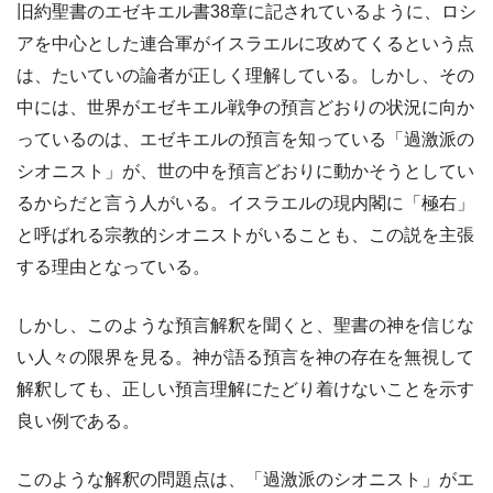
旧約聖書のエゼキエル書38章に記されているように、ロシ
アを中心とした連合軍がイスラエルに攻めてくるという点
は、たいていの論者が正しく理解している。しかし、その
中には、世界がエゼキエル戦争の預言どおりの状況に向か
っているのは、エゼキエルの預言を知っている「過激派の
シオニスト」が、世の中を預言どおりに動かそうとしてい
るからだと言う人がいる。イスラエルの現内閣に「極右」
と呼ばれる宗教的シオニストがいることも、この説を主張
する理由となっている。
しかし、このような預言解釈を聞くと、聖書の神を信じな
い人々の限界を見る。神が語る預言を神の存在を無視して
解釈しても、正しい預言理解にたどり着けないことを示す
良い例である。
このような解釈の問題点は、「過激派のシオニスト」がエ