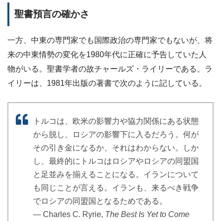
聖書預言の確かさ
一方、中東の専門家でも国際政治の専門家でもないが、将
来の中東情勢の変化を1980年代に正確に予告していた人
物がいる。聖書学者の故チャールズ・ライリーである。ラ
イリーは、1981年出版の著書で次のように記している。
トルコは、欧米の影響力や協力関係にある状態
から脱し、ロシアの影響下に入るだろう。何が
その引き金になるか、それはわからない。しか
し、最終的にトルコはロシアやロシアの同盟国
と足並みを揃えることになる。イランについて
も同じことが言える。イランも、来るべき戦争
でロシアの同盟国となるためである。
― Charles C. Ryrie,
The Best Is Yet to Come