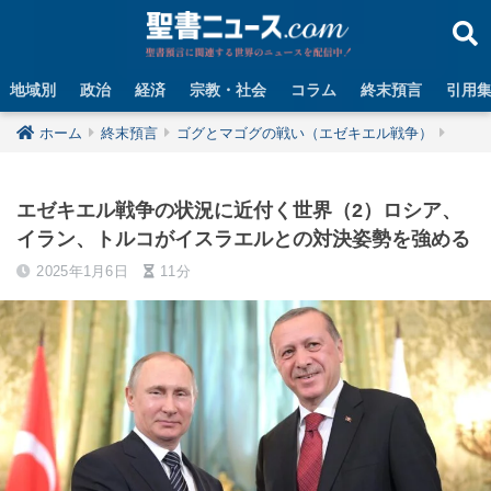
地域別
政治
経済
宗教・社会
コラム
終末預言
引用
ホーム
終末預言
ゴグとマゴグの戦い（エゼキエル戦争）
エゼキエル戦争の状況に近付く世界（2）ロシア、
イラン、トルコがイスラエルとの対決姿勢を強める
2025年1月6日
11分