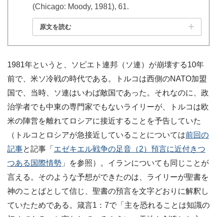
(Chicago: Moody, 1981), 61.
原文を読む
1981年というと、ソビエト連邦（ソ連）が崩壊する10年
前で、米ソ冷戦の時代である。トルコは西側のNATO加盟
国で、当時、ソ連はいわば敵国であった。それなのに、政
治学者でも中東の専門家でもないライリーが、トルコは欧
米の陣営を離れてロシアに接近することを予告していた
（トルコとロシアが急接近していることについては
前回の
記事
と記事「
エゼキエル戦争の足音（2）預言に近付きつ
つある国際情勢
」を参照）。イランについても同じことが
言える。そのような予想ができたのは、ライリーが聖書を
神のことばとして信じ、聖書の預言を文字どおりに解釈し
ていたためである。箴言1：7で「主を恐れることは知識の