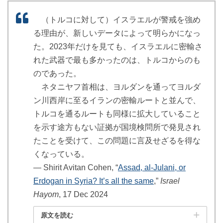
（トルコに対して）イスラエルが警戒を強め
る理由が、新しいデータによって明らかになっ
た。2023年だけを見ても、イスラエルに密輸さ
れた武器で最も多かったのは、トルコからのも
のであった。
ネタニヤフ首相は、ヨルダンを通ってヨルダ
ン川西岸に至るイランの密輸ルートと並んで、
トルコを通るルートも同様に拡大していること
を示す途方もない証拠が国境検問所で発見され
たことを受けて、この問題に言及せざるを得な
くなっている。
― Shirit Avitan Cohen, “
Assad, al-Julani, or
Erdogan in Syria? It’s all the same
,”
Israel
Hayom
, 17 Dec 2024
原文を読む