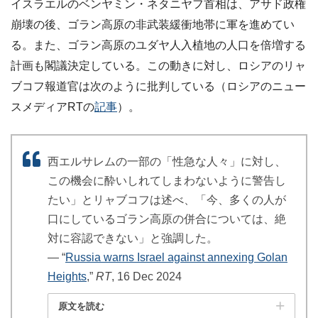
イスラエルのベンヤミン・ネタニヤフ首相は、アサド政権
崩壊の後、ゴラン高原の非武装緩衝地帯に軍を進めてい
る。また、ゴラン高原のユダヤ人入植地の人口を倍増する
計画も閣議決定している。この動きに対し、ロシアのリャ
ブコフ報道官は次のように批判している（ロシアのニュー
スメディアRTの
記事
）。
西エルサレムの一部の「性急な人々」に対し、
この機会に酔いしれてしまわないように警告し
たい」とリャブコフは述べ、「今、多くの人が
口にしているゴラン高原の併合については、絶
対に容認できない」と強調した。
― “
Russia warns Israel against annexing Golan
Heights
,”
RT
, 16 Dec 2024
原文を読む