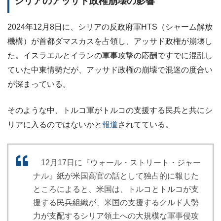
シリアのアッサド政権崩壊の影響
2024年12月8日に、シリアの反政府軍HTS（シャーム解放
機構）が首都ダマスカスを占領し、アッサド政権が崩壊し
た。イスラエルとイランの軍事攻撃の応酬ですでに混乱し
ていた中東情勢だが、アッサド政権の崩壊で混迷の度合い
が深まっている。
そのような中、トルコ軍がトルコの支援する民兵と共にシ
リアに入るのではないかと
報道
されてている。
12月17日に『ウォール・ストリート・ジャー
ナル』紙が米国高官の話として独占的に報じた
ところによると、米国は、トルコとトルコが支
援する民兵組織が、米国の支援するクルド人勢
力が支配するシリア領土への大規模な軍事侵攻