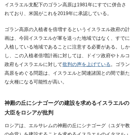
イスラエル支配下のゴラン高原は1981年にすでに併合さ
れており、米国がこれを2019年に承認している。
ゴラン高原の入植者を倍増するというイスラエル政府の計
画は、今回イスラエルが軍を送った地域ではなく、すでに
入植している地域であることに注意する必要がある。しか
し、この入植者倍増計画に対しては、ドイツ政府やトルコ
政府もイスラエルに対して
批判の声を上げている
。ゴラン
高原をめぐる問題は、イスラエルと関連諸国との間で新た
な火種になる可能性が高い。
神殿の丘にシナゴーグの建設を求めるイスラエルの
大臣をロシアが批判
ロシアは、エルサレムの神殿の丘にシナゴーグ（ユダヤ教
の会堂）を建設することを求めるイスラエルのイタマル・