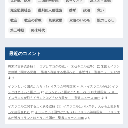
世界統一政府
二国家共存案
反キリスト
反ユダヤ主義
完全監視社会
批判的人種理論
携挙
政治
救い
教会
教会の背教
気候変動
永遠のいのち
獣のしるし
第三神殿
終末時代
最近のコメント
終末預言を読み解く：ゴグとマゴグの戦い（エゼキエル戦争）
に
米国とイラン
の停戦に関する覚書 ― 聖書が預言する世界へと一歩近付く - 聖書ニュース.com
より
イランという国のかたち（1）イスラム神権国家 ～ 米・イスラエルが戦うイラ
ンとはどういう国か ～
に
イランという国のかたち（2）テロ支援国家 ～ 米・
イスラエルが戦うイランとはどういう国か ～ - 聖書ニュース.com
より
イスラエルに関するよくある誤解（1）イスラエルはパレスチナ人から土地を奪
って建国された
に
イランという国のかたち（1）イスラム神権国家 ― イスラエ
ルが戦うイランとはどういう国か - 聖書ニュース.com
より