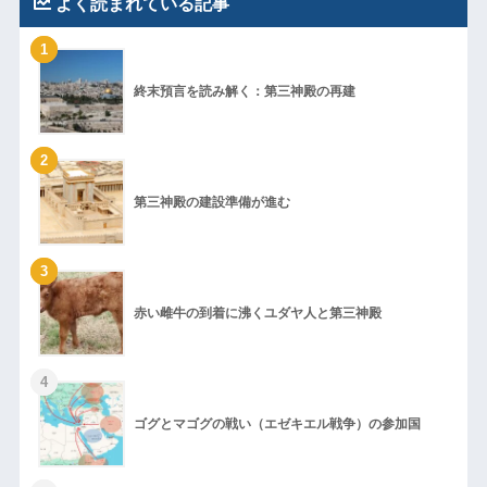
よく読まれている記事
1
終末預言を読み解く：第三神殿の再建
2
第三神殿の建設準備が進む
3
赤い雌牛の到着に沸くユダヤ人と第三神殿
4
ゴグとマゴグの戦い（エゼキエル戦争）の参加国