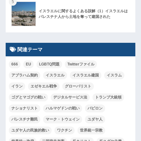
5
イスラエルに関するよくある誤解（1）イスラエルは
パレスチナ人から土地を奪って建国された
関連テーマ
666
EU
LGBTQ問題
Twitterファイル
アブラハム契約
イスラエル
イスラエル建国
イスラム
イラン
エゼキエル戦争
グローバリスト
ゴグとマゴグの戦い
デジタルサービス法
トランプ大統領
ナショナリスト
ハルマゲドンの戦い
バビロン
パレスチナ難民
マーク・トウェイン
ユダヤ人
ユダヤ人の民族的救い
ワクチン
世界統一宗教