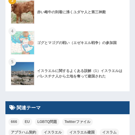
3
赤い雌牛の到着に沸くユダヤ人と第三神殿
4
ゴグとマゴグの戦い（エゼキエル戦争）の参加国
5
イスラエルに関するよくある誤解（1）イスラエルは
パレスチナ人から土地を奪って建国された
関連テーマ
666
EU
LGBTQ問題
Twitterファイル
アブラハム契約
イスラエル
イスラエル建国
イスラム