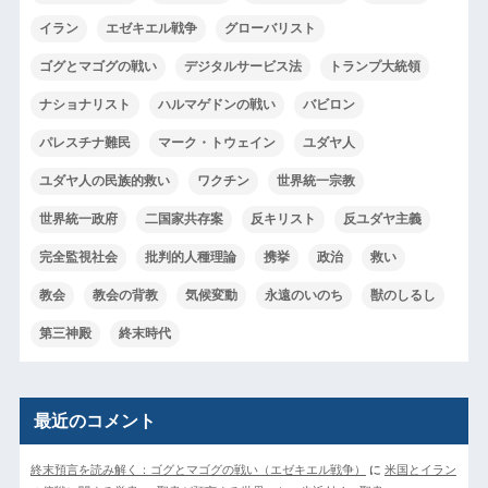
イラン
エゼキエル戦争
グローバリスト
ゴグとマゴグの戦い
デジタルサービス法
トランプ大統領
ナショナリスト
ハルマゲドンの戦い
バビロン
パレスチナ難民
マーク・トウェイン
ユダヤ人
ユダヤ人の民族的救い
ワクチン
世界統一宗教
世界統一政府
二国家共存案
反キリスト
反ユダヤ主義
完全監視社会
批判的人種理論
携挙
政治
救い
教会
教会の背教
気候変動
永遠のいのち
獣のしるし
第三神殿
終末時代
最近のコメント
終末預言を読み解く：ゴグとマゴグの戦い（エゼキエル戦争）
に
米国とイラン