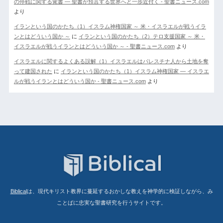
の停戦に関する覚書 ― 聖書が預言する世界へと一歩近付く - 聖書ニュース.com
より
イランという国のかたち（1）イスラム神権国家 ～ 米・イスラエルが戦うイラ
ンとはどういう国か ～
に
イランという国のかたち（2）テロ支援国家 ～ 米・
イスラエルが戦うイランとはどういう国か ～ - 聖書ニュース.com
より
イスラエルに関するよくある誤解（1）イスラエルはパレスチナ人から土地を奪
って建国された
に
イランという国のかたち（1）イスラム神権国家 ― イスラエ
ルが戦うイランとはどういう国か - 聖書ニュース.com
より
Biblical
は、現代キリスト教界に蔓延するおかしな教えを神学的に検証しながら、み
ことばに忠実な聖書研究を行うサイトです。