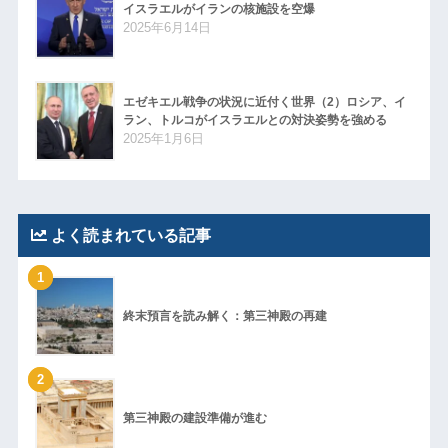
イスラエルがイランの核施設を空爆
2025年6月14日
エゼキエル戦争の状況に近付く世界（2）ロシア、イ
ラン、トルコがイスラエルとの対決姿勢を強める
2025年1月6日
よく読まれている記事
1
終末預言を読み解く：第三神殿の再建
2
第三神殿の建設準備が進む