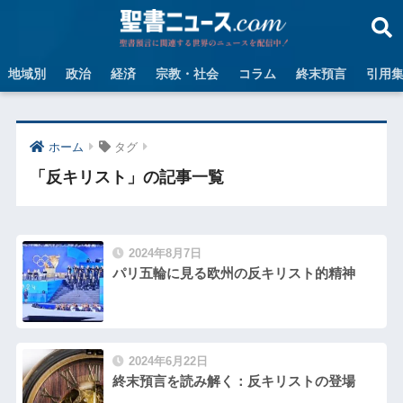
地域別
政治
経済
宗教・社会
コラム
終末預言
引用
ホーム
タグ
「反キリスト」の記事一覧
2024年8月7日
パリ五輪に見る欧州の反キリスト的精神
2024年6月22日
終末預言を読み解く：反キリストの登場