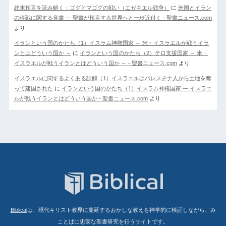
終末預言を読み解く：ゴグとマゴグの戦い（エゼキエル戦争）
に
米国とイラン
の停戦に関する覚書 ― 聖書が預言する世界へと一歩近付く - 聖書ニュース.com
より
イランという国のかたち（1）イスラム神権国家 ～ 米・イスラエルが戦うイラ
ンとはどういう国か ～
に
イランという国のかたち（2）テロ支援国家 ～ 米・
イスラエルが戦うイランとはどういう国か ～ - 聖書ニュース.com
より
イスラエルに関するよくある誤解（1）イスラエルはパレスチナ人から土地を奪
って建国された
に
イランという国のかたち（1）イスラム神権国家 ― イスラエ
ルが戦うイランとはどういう国か - 聖書ニュース.com
より
Biblical
は、現代キリスト教界に蔓延するおかしな教えを神学的に検証しながら、み
ことばに忠実な聖書研究を行うサイトです。