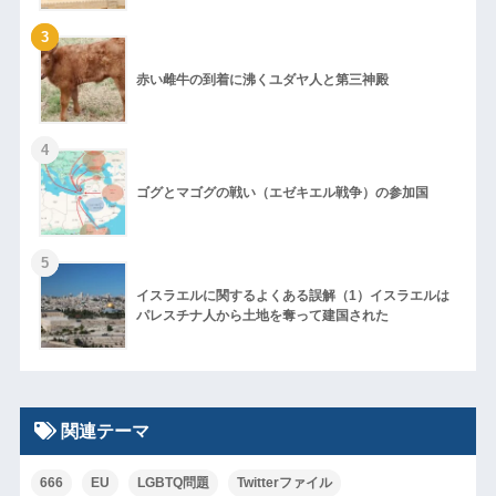
3
赤い雌牛の到着に沸くユダヤ人と第三神殿
4
ゴグとマゴグの戦い（エゼキエル戦争）の参加国
5
イスラエルに関するよくある誤解（1）イスラエルは
パレスチナ人から土地を奪って建国された
関連テーマ
666
EU
LGBTQ問題
Twitterファイル