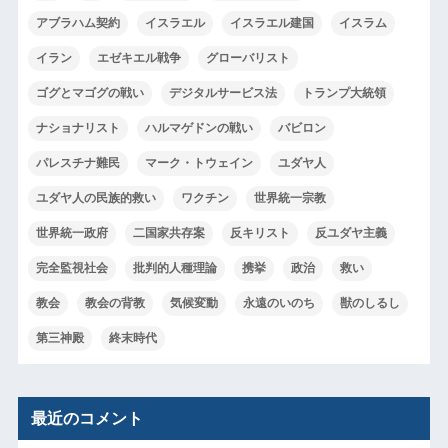
アブラハム契約
イスラエル
イスラエル建国
イスラム
イラン
エゼキエル戦争
グローバリスト
ゴグとマゴグの戦い
デジタルサービス法
トランプ大統領
ナショナリスト
ハルマゲドンの戦い
バビロン
パレスチナ難民
マーク・トウェイン
ユダヤ人
ユダヤ人の民族的救い
ワクチン
世界統一宗教
世界統一政府
二国家共存案
反キリスト
反ユダヤ主義
完全監視社会
批判的人種理論
携挙
政治
救い
教会
教会の背教
気候変動
永遠のいのち
獣のしるし
第三神殿
終末時代
最近のコメント