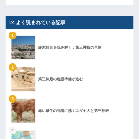
よく読まれている記事
1
終末預言を読み解く：第三神殿の再建
2
第三神殿の建設準備が進む
3
赤い雌牛の到着に沸くユダヤ人と第三神殿
4