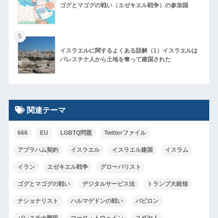
ゴグとマゴグの戦い（エゼキエル戦争）の参加国
5
イスラエルに関するよくある誤解（1）イスラエルは
パレスチナ人から土地を奪って建国された
関連テーマ
666
EU
LGBTQ問題
Twitterファイル
アブラハム契約
イスラエル
イスラエル建国
イスラム
イラン
エゼキエル戦争
グローバリスト
ゴグとマゴグの戦い
デジタルサービス法
トランプ大統領
ナショナリスト
ハルマゲドンの戦い
バビロン
パレスチナ難民
マーク・トウェイン
ユダヤ人