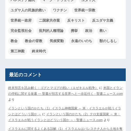
ユダヤ人の民族的救い
ワクチン
世界統一宗教
世界統一政府
二国家共存案
反キリスト
反ユダヤ主義
完全監視社会
批判的人種理論
携挙
政治
救い
教会
教会の背教
気候変動
永遠のいのち
獣のしるし
第三神殿
終末時代
最近のコメント
終末預言を読み解く：ゴグとマゴグの戦い（エゼキエル戦争）
に
米国とイラン
の停戦に関する覚書 ― 聖書が預言する世界へと一歩近付く - 聖書ニュース.com
より
イランという国のかたち（1）イスラム神権国家 ～ 米・イスラエルが戦うイラ
ンとはどういう国か ～
に
イランという国のかたち（2）テロ支援国家 ～ 米・
イスラエルが戦うイランとはどういう国か ～ - 聖書ニュース.com
より
イスラエルに関するよくある誤解（1）イスラエルはパレスチナ人から土地を奪