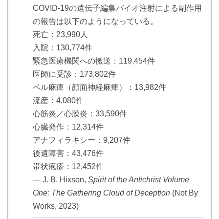
COVID-19の遺伝子編集バイオ注射による副作用
の報告は以下のようになっている。
死亡：23,990人
入院：130,774件
緊急医療機関への搬送：119,454件
医師に受診：173,802件
ベル麻痺（顔面神経麻痺）：13,982件
流産：4,080件
心筋炎／心膜炎：33,590件
心臓発作：12,314件
アナフィラキシー：9,207件
後遺障害：43,476件
帯状疱疹：12,452件
― J. B. Hixson,
Spirit of the Antichrist Volume
One: The Gathering Cloud of Deception
(Not By
Works, 2023)