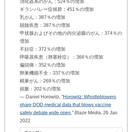
消化器系のがん：524％の増加
ギランバレー症候群：451％の増加
乳がん：387％の増加
脱髄疾患：387％の増加
甲状腺およびその他の内分泌腺のがん：374％の
増加
不妊症：372％の増加
呼吸器疾患（肺塞栓症）：368％の増加
偏頭痛：352％の増加
卵巣機能不全：337％の増加
精巣がん：269％の増加
頻脈：202％の増加
― Daniel Horowitz, “
Horowitz: Whistleblowers
share DOD medical data that blows vaccine
safety debate wide open
,”
Blaze Media
, 26 Jan
2022