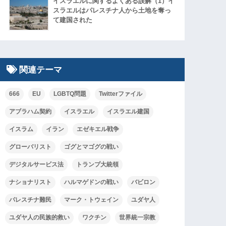
イスラエルに関するよくある誤解（1）イ
スラエルはパレスチナ人から土地を奪っ
て建国された
関連テーマ
666
EU
LGBTQ問題
Twitterファイル
アブラハム契約
イスラエル
イスラエル建国
イスラム
イラン
エゼキエル戦争
グローバリスト
ゴグとマゴグの戦い
デジタルサービス法
トランプ大統領
ナショナリスト
ハルマゲドンの戦い
バビロン
パレスチナ難民
マーク・トウェイン
ユダヤ人
ユダヤ人の民族的救い
ワクチン
世界統一宗教