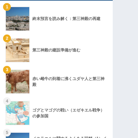
1
終末預言を読み解く：第三神殿の再建
2
第三神殿の建設準備が進む
3
赤い雌牛の到着に沸くユダヤ人と第三神
殿
4
ゴグとマゴグの戦い（エゼキエル戦争）
の参加国
5