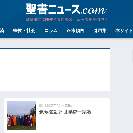
済
宗教・社会
コラム
終末預言
引用集
本サイ
2022年11月23日
気候変動と世界統一宗教