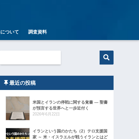
トについて
調査資料
最近の投稿
米国とイランの停戦に関する覚書 ― 聖書
が預言する世界へと一歩近付く
2026年6月22日
イランという国のかたち（2）テロ支援国
家 ～ 米・イスラエルが戦うイランとはど