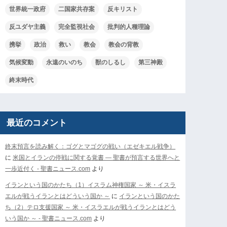
世界統一政府
二国家共存案
反キリスト
反ユダヤ主義
完全監視社会
批判的人種理論
携挙
政治
救い
教会
教会の背教
気候変動
永遠のいのち
獣のしるし
第三神殿
終末時代
最近のコメント
終末預言を読み解く：ゴグとマゴグの戦い（エゼキエル戦争）
に
米国とイランの停戦に関する覚書 ― 聖書が預言する世界へと
一歩近付く - 聖書ニュース.com
より
イランという国のかたち（1）イスラム神権国家 ～ 米・イスラ
エルが戦うイランとはどういう国か ～
に
イランという国のかた
ち（2）テロ支援国家 ～ 米・イスラエルが戦うイランとはどう
いう国か ～ - 聖書ニュース.com
より