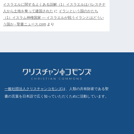
イスラエルに関するよくある誤解（1）イスラエルはパレスチナ
人から土地を奪って建国された
に
イランという国のかたち
（1）イスラム神権国家 ― イスラエルが戦うイランとはどうい
う国か - 聖書ニュース.com
より
一般社団法人クリスチャンコモンズ
は、人類の共有財産である聖
書の言葉を日本語で広く知っていただくために活動しています。