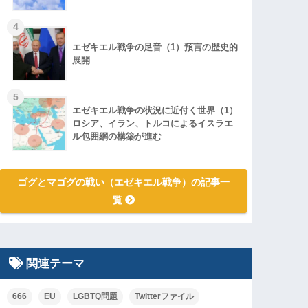
4
エゼキエル戦争の足音（1）預言の歴史的
展開
5
エゼキエル戦争の状況に近付く世界（1）
ロシア、イラン、トルコによるイスラエ
ル包囲網の構築が進む
ゴグとマゴグの戦い（エゼキエル戦争）の記事一
覧
関連テーマ
666
EU
LGBTQ問題
Twitterファイル