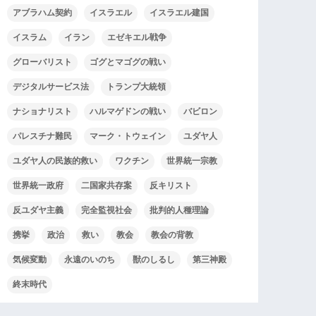
アブラハム契約
イスラエル
イスラエル建国
イスラム
イラン
エゼキエル戦争
グローバリスト
ゴグとマゴグの戦い
デジタルサービス法
トランプ大統領
ナショナリスト
ハルマゲドンの戦い
バビロン
パレスチナ難民
マーク・トウェイン
ユダヤ人
ユダヤ人の民族的救い
ワクチン
世界統一宗教
世界統一政府
二国家共存案
反キリスト
反ユダヤ主義
完全監視社会
批判的人種理論
携挙
政治
救い
教会
教会の背教
気候変動
永遠のいのち
獣のしるし
第三神殿
終末時代