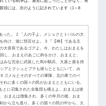
されている戦争は、過去に起こったことがなく、将
冒頭には、次のように記されています（1～8
あった。 2 「人の子よ。メシェクとトバルの大
を向け、彼に預言せよ。 3 『【神】である主
の大首長であるゴグよ。今、わたしはおまえを
引き回し、おまえのあごに鉤をかけ、おまえと、
はみな完全に武装した馬や騎兵、大盾と盾を持
ペルシアとクシュとプテも彼らとともにいて、み
 6 ゴメルとそのすべての軍隊、北の果てのベ
それに多くの国々の民がおまえとともにいる。
のもとに召集された全集団も構えよ。おまえは彼
ぎて、おまえは徴集され、多くの年月の後、おま
剣から立ち直り、多くの国々の民の中から、久