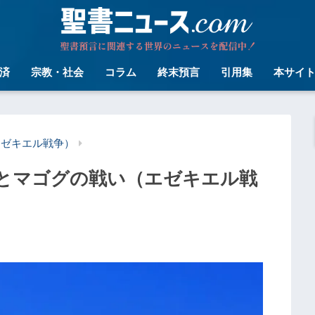
済
宗教・社会
コラム
終末預言
引用集
本サイ
エゼキエル戦争）
とマゴグの戦い（エゼキエル戦