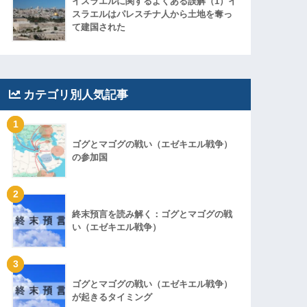
イスラエルに関するよくある誤解（1）イ
スラエルはパレスチナ人から土地を奪っ
て建国された
カテゴリ別人気記事
1
ゴグとマゴグの戦い（エゼキエル戦争）
の参加国
2
終末預言を読み解く：ゴグとマゴグの戦
い（エゼキエル戦争）
3
ゴグとマゴグの戦い（エゼキエル戦争）
が起きるタイミング