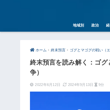
地域別
政治
経
ホーム
終末預言
ゴグとマゴグの戦い（
終末預言を読み解く：ゴグ
争）
2022年6月12日
2024年9月13日
9分