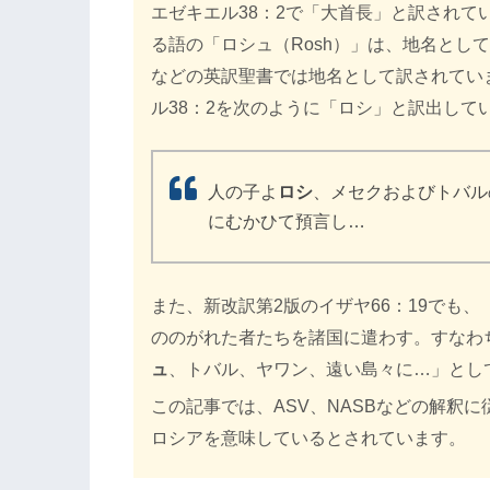
エゼキエル38：2で「大首長」と訳されている「大
る語の「ロシュ（Rosh）」は、地名として
などの英訳聖書では地名として訳されてい
ル38：2を次のように「ロシ」と訳出して
人の子よ
ロシ
、メセクおよびトバル
にむかひて預言し…
また、新改訳第2版のイザヤ66：19でも
ののがれた者たちを諸国に遣わす。すなわ
ュ
、トバル、ヤワン、遠い島々に…」とし
この記事では、ASV、NASBなどの解釈
ロシアを意味しているとされています。