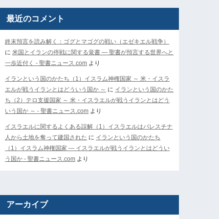
最近のコメント
終末預言を読み解く：ゴグとマゴグの戦い（エゼキエル戦争）
に
米国とイランの停戦に関する覚書 ― 聖書が預言する世界へと
一歩近付く - 聖書ニュース.com
より
イランという国のかたち（1）イスラム神権国家 ～ 米・イスラ
エルが戦うイランとはどういう国か ～
に
イランという国のかた
ち（2）テロ支援国家 ～ 米・イスラエルが戦うイランとはどう
いう国か ～ - 聖書ニュース.com
より
イスラエルに関するよくある誤解（1）イスラエルはパレスチナ
人から土地を奪って建国された
に
イランという国のかたち
（1）イスラム神権国家 ― イスラエルが戦うイランとはどうい
う国か - 聖書ニュース.com
より
アーカイブ