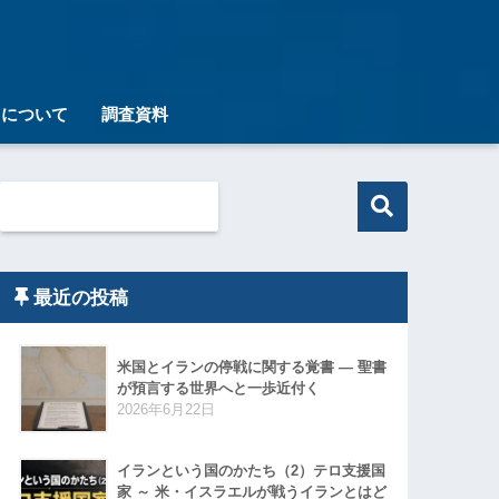
トについて
調査資料
最近の投稿
米国とイランの停戦に関する覚書 ― 聖書
が預言する世界へと一歩近付く
2026年6月22日
イランという国のかたち（2）テロ支援国
家 ～ 米・イスラエルが戦うイランとはど