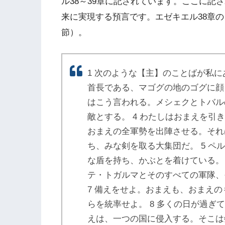
ル38～39章に記されています。ここに記
来に実現する預言です。エゼキエル38章の
節）。
1 次のような【主】のことばが私に
首長である、マゴグの地のゴグに顔
はこう言われる。メシェクとトバル
敵とする。 4 わたしはおまえを
おまえの全軍勢を出陣させる。それ
ち、みな剣を取る大集団だ。 5 
な盾を持ち、かぶとを着けている。
テ・トガルマとそのすべての軍隊、
7 備えをせよ。おまえも、おまえ
らを統率せよ。 8 多くの日が過
えは、一つの国に侵入する。そこは