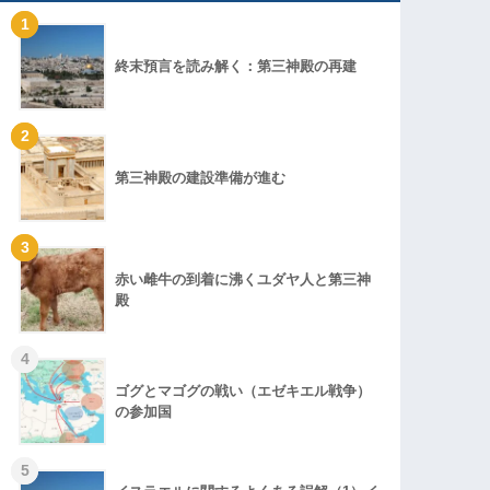
1
終末預言を読み解く：第三神殿の再建
2
第三神殿の建設準備が進む
3
赤い雌牛の到着に沸くユダヤ人と第三神
殿
4
ゴグとマゴグの戦い（エゼキエル戦争）
の参加国
5