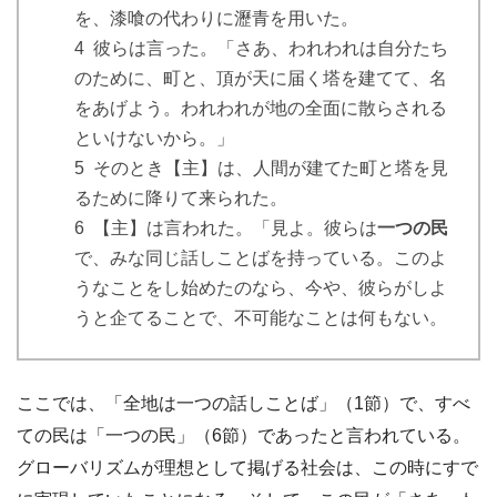
を、漆喰の代わりに瀝青を用いた。
4 彼らは言った。「さあ、われわれは自分たち
のために、町と、頂が天に届く塔を建てて、名
をあげよう。われわれが地の全面に散らされる
といけないから。」
5 そのとき【主】は、人間が建てた町と塔を見
るために降りて来られた。
6 【主】は言われた。「見よ。彼らは
一つの民
で、みな同じ話しことばを持っている。このよ
うなことをし始めたのなら、今や、彼らがしよ
うと企てることで、不可能なことは何もない。
ここでは、「全地は一つの話しことば」（1節）で、すべ
ての民は「一つの民」（6節）であったと言われている。
グローバリズムが理想として掲げる社会は、この時にすで