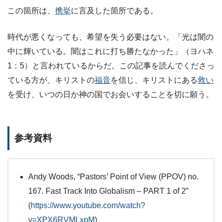
この箇所は、
携挙
に言及した箇所である。
時代が悪くなっても、希望を失う必要はない。「光は闇の
中に輝いている。闇はこれに打ち勝たなかった」（ヨハネ
1：5）と言われているからだ。この記事を読んでくださっ
ている方が、キリストの
福音
を信じ、キリストにある
救い
を受け、いつの日か神の国でお会いすることを切に願う。
参考資料
Andy Woods, “Pastors’ Point of View (PPOV) no.
167. Fast Track Into Globalism – PART 1 of 2”
(
https://www.youtube.com/watch?
v=XPX6RVMLxpM
)