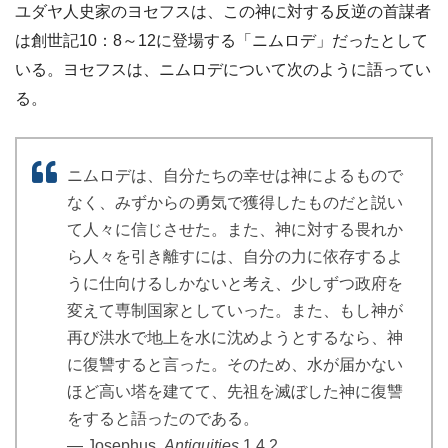
ユダヤ人史家のヨセフスは、この神に対する反逆の首謀者
は創世記10：8～12に登場する「ニムロデ」だったとして
いる。ヨセフスは、ニムロデについて次のように語ってい
る。
ニムロデは、自分たちの幸せは神によるもので
なく、みずからの勇気で獲得したものだと説い
て人々に信じさせた。また、神に対する畏れか
ら人々を引き離すには、自分の力に依存するよ
うに仕向けるしかないと考え、少しずつ政府を
変えて専制国家としていった。また、もし神が
再び洪水で地上を水に沈めようとするなら、神
に復讐すると言った。そのため、水が届かない
ほど高い塔を建てて、先祖を滅ぼした神に復讐
をすると語ったのである。
― Josephus,
Antiquities
1.4.2