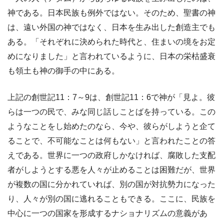
神である。日本民族も例外ではない。そのため、聖書の神
は、遠い外国の神ではなく、日本を生み出した創造主でも
ある。「それぞれに決められた時代と、住まいの境をお定
めになりました」と言われているように、日本の栄枯盛衰
も領土も神の御手の中にある。
上記の創世記11：7～9は、創世記11：6で神が「見よ。彼
らは一つの民で、みな同じ話しことばを持っている。この
ようなことをし始めたのなら、今や、彼らがしようと企て
ることで、不可能なことは何もない」と言われたことの答
えである。世界に一つの政府しかなければ、腐敗した支配
者がしようとする悪を人々が止めることは困難だが、世界
が複数の国に分かれていれば、別の国が対抗勢力になった
り、人々が別の国に逃れることもできる。ここに、民族を
中心に一つの国家を形成するナショナリズムの意義があ