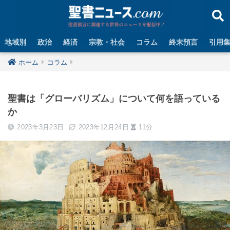
地域別
政治
経済
宗教・社会
コラム
終末預言
引用
ホーム
コラム
聖書は「グローバリズム」について何を語っている
か
2023年3月23日
2023年12月24日
11分