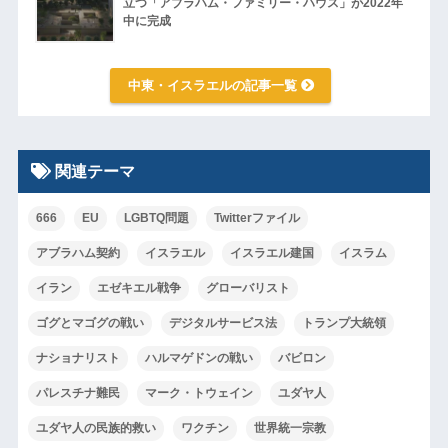
立つ「アブラハム・ファミリー・ハウス」が2022年
中に完成
中東・イスラエルの記事一覧
関連テーマ
666
EU
LGBTQ問題
Twitterファイル
アブラハム契約
イスラエル
イスラエル建国
イスラム
イラン
エゼキエル戦争
グローバリスト
ゴグとマゴグの戦い
デジタルサービス法
トランプ大統領
ナショナリスト
ハルマゲドンの戦い
バビロン
パレスチナ難民
マーク・トウェイン
ユダヤ人
ユダヤ人の民族的救い
ワクチン
世界統一宗教