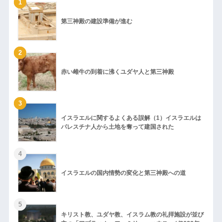
1
第三神殿の建設準備が進む
2
赤い雌牛の到着に沸くユダヤ人と第三神殿
3
イスラエルに関するよくある誤解（1）イスラエルは
パレスチナ人から土地を奪って建国された
4
イスラエルの国内情勢の変化と第三神殿への道
5
キリスト教、ユダヤ教、イスラム教の礼拝施設が並び