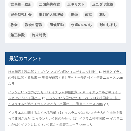
世界統一政府
二国家共存案
反キリスト
反ユダヤ主義
完全監視社会
批判的人種理論
携挙
政治
救い
教会
教会の背教
気候変動
永遠のいのち
獣のしるし
第三神殿
終末時代
最近のコメント
終末預言を読み解く：ゴグとマゴグの戦い（エゼキエル戦争）
に
米国とイラン
の停戦に関する覚書 ― 聖書が預言する世界へと一歩近付く - 聖書ニュース.com
より
イランという国のかたち（1）イスラム神権国家 ～ 米・イスラエルが戦うイラ
ンとはどういう国か ～
に
イランという国のかたち（2）テロ支援国家 ～ 米・
イスラエルが戦うイランとはどういう国か ～ - 聖書ニュース.com
より
イスラエルに関するよくある誤解（1）イスラエルはパレスチナ人から土地を奪
って建国された
に
イランという国のかたち（1）イスラム神権国家 ― イスラエ
ルが戦うイランとはどういう国か - 聖書ニュース.com
より