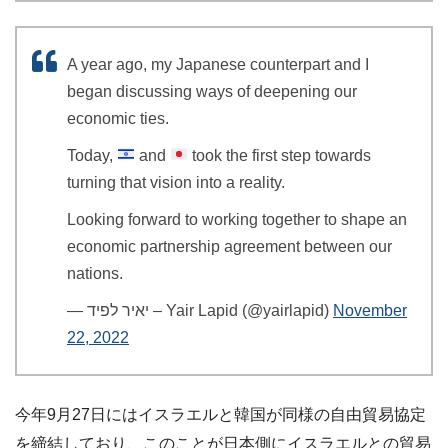
A year ago, my Japanese counterpart and I
began discussing ways of deepening our
economic ties.
Today,
and
took the first step towards
turning that vision into a reality.
Looking forward to working together to shape an
economic partnership agreement between our
nations.
— יאיר לפיד – Yair Lapid (@yairlapid)
November
22, 2022
今年9月27日にはイスラエルと韓国が同様の自由貿易協定
を締結しており、このことが日本側にイスラエルとの貿易