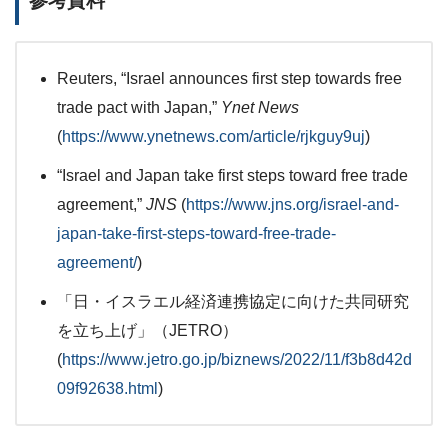
参考資料
Reuters, “Israel announces first step towards free
trade pact with Japan,”
Ynet News
(
https://www.ynetnews.com/article/rjkguy9uj
)
“Israel and Japan take first steps toward free trade
agreement,”
JNS
(
https://www.jns.org/israel-and-
japan-take-first-steps-toward-free-trade-
agreement/
)
「日・イスラエル経済連携協定に向けた共同研究
を立ち上げ」（JETRO）
(
https://www.jetro.go.jp/biznews/2022/11/f3b8d42d
09f92638.html
)