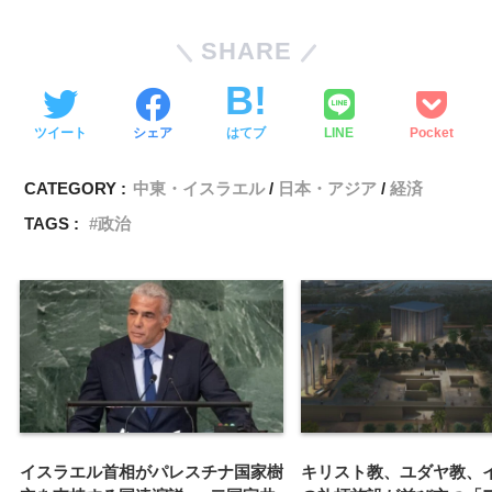
SHARE
ツイート
シェア
はてブ
LINE
Pocket
CATEGORY :
中東・イスラエル
日本・アジア
経済
TAGS :
政治
イスラエル首相がパレスチナ国家樹
キリスト教、ユダヤ教、