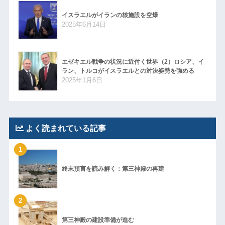
イスラエルがイランの核施設を空爆
2025年6月14日
エゼキエル戦争の状況に近付く世界（2）ロシア、イ
ラン、トルコがイスラエルとの対決姿勢を強める
2025年1月6日
よく読まれている記事
1
終末預言を読み解く：第三神殿の再建
2
第三神殿の建設準備が進む