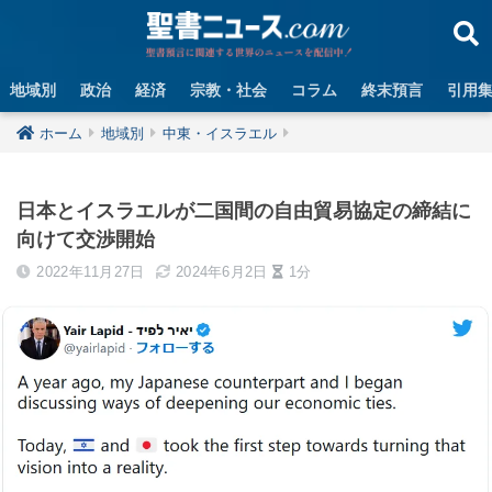
地域別
政治
経済
宗教・社会
コラム
終末預言
引用
ホーム
地域別
中東・イスラエル
日本とイスラエルが二国間の自由貿易協定の締結に
向けて交渉開始
2022年11月27日
2024年6月2日
1分