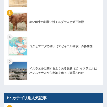
3
赤い雌牛の到着に沸くユダヤ人と第三神殿
4
ゴグとマゴグの戦い（エゼキエル戦争）の参加国
5
イスラエルに関するよくある誤解（1）イスラエルは
パレスチナ人から土地を奪って建国された
カテゴリ別人気記事